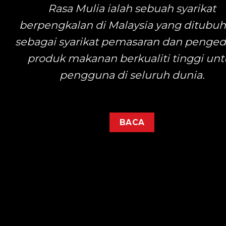
NASI
Rasa Mulia ialah sebuah syarikat
rpengkalan di Malaysia yang ditubuhkan
Ketupat merupakan juada
agai syarikat pemasaran dan pengedaran
menjadi tradisimasyarakat
roduk makanan berkualiti tinggi untuk
boleh dinikmati bersama R
pengguna di seluruh dunia.
Lontong dan pelbagai lagi 
hidangan.
BACA
BACA
i perbuat daripada
egar dan berkualiti
 diekstrak